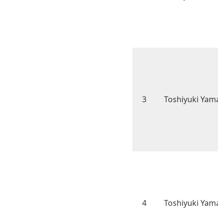
3
Toshiyuki Yam
4
Toshiyuki Yam