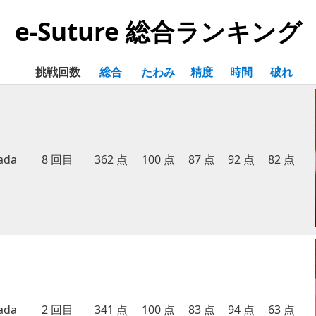
e-Suture 総合ランキング
挑戦回数
総合
たわみ
精度
時間
破れ
ada
8 回目
362 点
100 点
87 点
92 点
82 点
ada
2 回目
341 点
100 点
83 点
94 点
63 点